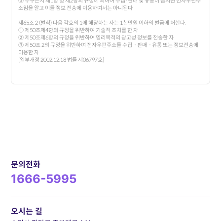
③ 누구든지 제1항 및 제2항의 규정에 의하여 수집·판매 및 유통이 금지된 전자우편주
소임을 알고 이를 정보 전송에 이용하여서는 아니된다
제65조 2 (벌칙) 다음 각호의 1에 해당하는 자는 1천만원 이하의 벌금에 처한다.
① 제50조제4항의 규정을 위반하여 기술적 조치를 한 자
② 제50조제6항의 규정을 위반하여 영리목적의 광고성 정보를 전송한 자
③ 제50조 2의 규정을 위반하여 전자우편주소를 수집ㆍ판매ㆍ유통 또는 정보전송에
이용한 자
[일부개정 2002.12.18 법률 제06797호]
문의전화
1666-5995
오시는 길