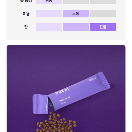
목 넘김
쉬움
복용
보통
향
진함