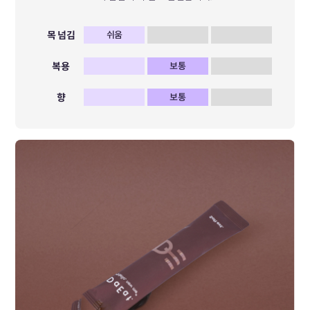
목 넘김
쉬움
복용
보통
향
보통