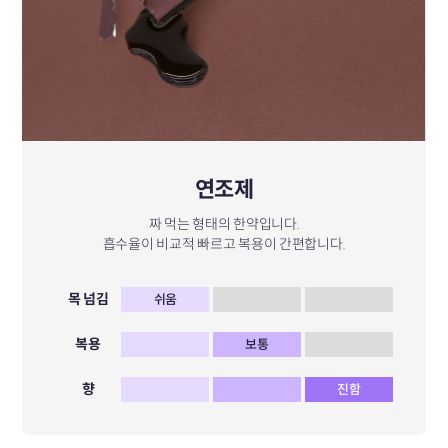
연조제
짜 먹는 형태의 한약입니다.
흡수율이 비교적 빠르고 복용이 간편합니다.
목 넘김
쉬움
복용
보통
향
진함