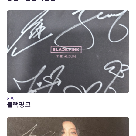
[가수]
블랙핑크