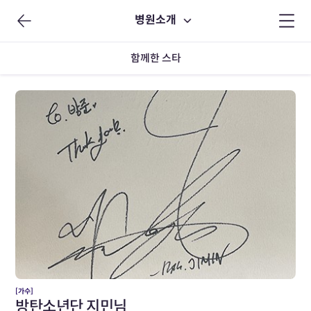
병원소개
함께한 스타
[가수]
방탄소년단 지민님