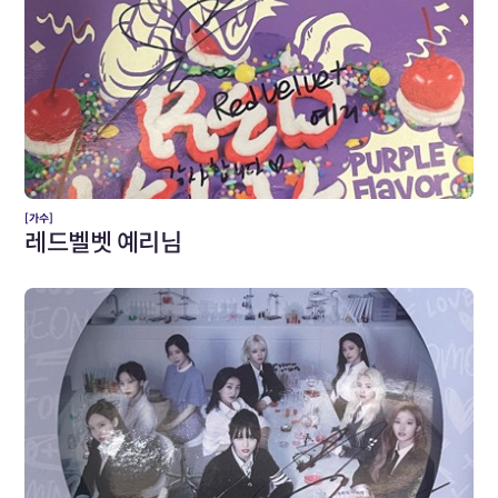
[가수]
레드벨벳 예리님