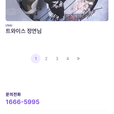
[가수]
트와이스 정연님
1
2
3
4
문의전화
1666-5995