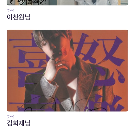
[가수]
이찬원님
[가수]
김희재님