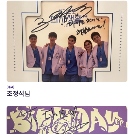
[배우]
조정석님