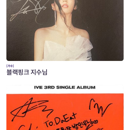
[가수]
블랙핑크 지수님