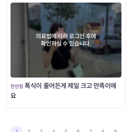
의료법에 따라 로그인 후에
확인하실 수 있습니다.
폭식이 줄어든게 제일 크고 만족이에
천안점
요
1
2
3
4
5
6
7
8
9